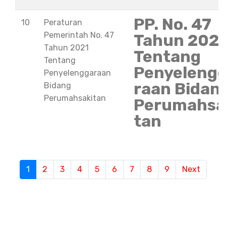
PP. No. 47
10
Peraturan
Pemerintah No. 47
Tahun 202
Tahun 2021
Tentang
Tentang
Penyeleng
Penyelenggaraan
raan Bidan
Bidang
Perumahsakitan
Perumahsa
tan
S
1
(current)
2
3
4
5
6
7
8
9
Next
e
m