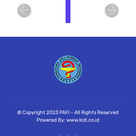
i
h
Previous
Next
a
t
D
e
t
a
il
© Copyright 2023 PAFI - All Rights Reserved
Powered By: www.kidi.co.id