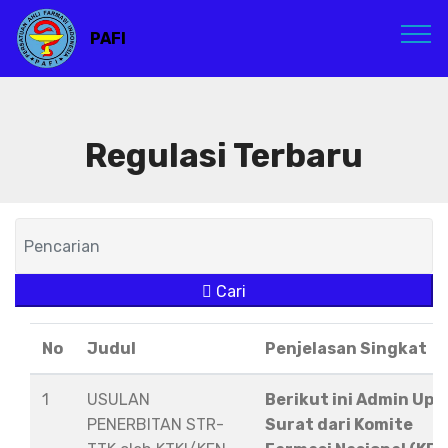
PAFI
Regulasi Terbaru
Cari
No
Judul
Penjelasan Singkat
1
USULAN
Berikut ini Admin Upl
PENERBITAN STR-
Surat dari Komite